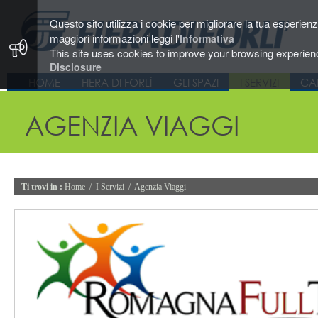
Questo sito utilizza i cookie per migliorare la tua esperien
maggiori informazioni leggi l'
Informativa
This site uses cookies to improve your browsing experienc
Disclosure
HOME
FIERA DI FORLÌ
GLI SPAZI
I SERVIZI
CA
AGENZIA VIAGGI
Ti trovi in :
Home
/
I Servizi
/
Agenzia Viaggi