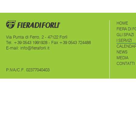
HOME
FIERA DI F
GLI SPAZI
Via Punta di Ferro, 2 - 47122 Forlì
I SERVIZI
Tel. +39 0543 1991928 - Fax +39 0543 724488
CALENDAR
E-mail:
info@fieraforli.it
NEWS
MEDIA
CONTATTI
P.IVA/C.F. 02377040403