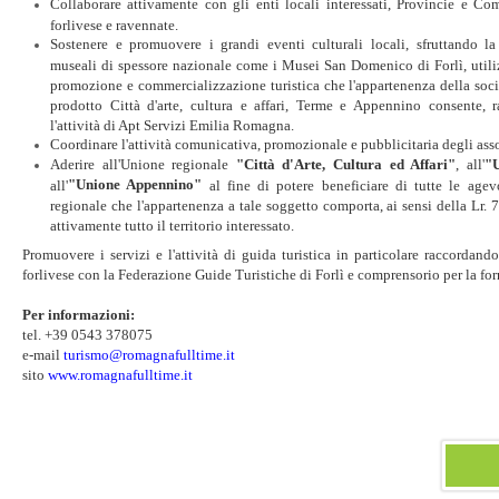
Collaborare attivamente con gli enti locali interessati, Provincie e Com
forlivese e ravennate.
Sostenere e promuovere i grandi eventi culturali locali, sfruttando la
museali di spessore nazionale come i Musei San Domenico di Forlì, utili
promozione e commercializzazione turistica che l'appartenenza della soci
prodotto Città d'arte, cultura e affari, Terme e Appennino consente, 
l'attività di Apt Servizi Emilia Romagna.
Coordinare l'attività comunicativa, promozionale e pubblicitaria degli asso
Aderire all'Unione regionale
"Città d'Arte, Cultura ed Affari"
, all'
"
"Unione Appennino"
all'
al fine di potere beneficiare di tutte le agev
regionale che l'appartenenza a tale soggetto comporta, ai sensi della Lr.
attivamente tutto il territorio interessato.
Promuovere i servizi e l'attività di guida turistica in particolare raccordandos
forlivese con la Federazione Guide Turistiche di Forlì e comprensorio per la forn
Per informazioni:
tel. +39 0543 378075
e-mail
turismo@romagnafulltime.it
sito
www.romagnafulltime.it