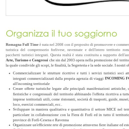
Organizza il tuo soggiorno
Romagna Full Time
è nata nel 2008 con il proposito di promuovere e commerci
turistica del comprensorio forlivese, ravennate e dell'intero territorio ro
pacchetti turistici integrati.
Questa realtà è stata costituita a supporto dell'as
Arte, Turismo e Congressi
che sin dal 2003 opera nella promozione del territor
la quale condivide gli scopi, le finalità, la Segreteria e la sede sociale.
I nostri 
Commercializzare le strutture ricettive e tutti i servizi turistici soci a
INCOMING F
integrati commercializzati dalla propria agenzia di viaggi
all'incoming territoriale
Creare offerte turistiche legate alle principali manifestazioni artistiche, c
fieristiche e congressuali del territorio abbinando l'offerta ricettiva a tutt
imprese territoriali utili, come ristoranti, società di trasporti, guide, muse
loco, esercizi commerciali, ecc..
Sviluppare in maniera qualitativa e quantitativa il settore MICE nel terri
particolare in collaborazione con la Fiera di Forlì ed in tutto il territo
province di Forlì-Cesena e Ravenna
Organizzare un'efficiente rete di promozione attraverso fiere italiane ed est