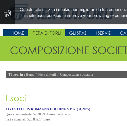
Questo sito utilizza i cookie per migliorare la tua esperien
This site uses cookies to improve your browsing experien
HOME
FIERA DI FORLÌ
GLI SPAZI
I SERVIZI
CA
COMPOSIZIONE SOCIET
Ti trovi in :
Home
/
Fiera di Forlì
/
Composizione societaria
I soci
LIVIA TELLUS ROMAGNA HOLDING S.P.A. (31,20%)
Quota composta da: 52.383,914 azioni ordinarie
pari a nominali: 523.839,14 Euro